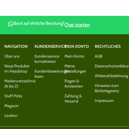
Bock auf ehrliche Beratung?
Chat starten
NAVIGATION
KUNDENSERVICE
MEIN KONTO
RECHTLICHES
Über uns
Kundenservice
Mein Konto
AGB
kontaktieren
Neue Produkte
Meine
Datenschutzerkläru
im Headshop
Kundenbewertungen
Bestellungen
Widerrufsbelehrung
lesen
Markenverzeichnis
Fragen &
Hinweise zum
(A bis Z)
Antworten
Batteriegesetz
Staff Picks
Zahlung &
Impressum
Versand
Magazin
Lexikon