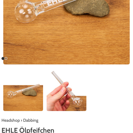
Headshop
›
Dabbing
EHLE Ölpfeifchen