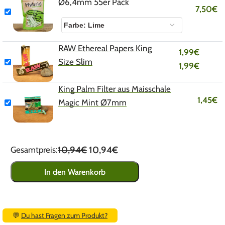
Ø6,4mm 55er Pack
7,50
€
RAW Ethereal Papers King
1,99
€
Size Slim
1,99
€
King Palm Filter aus Maisschale
1,45
€
Magic Mint Ø7mm
10,94€
10,94€
Gesamtpreis:
In den Warenkorb
💬
Du hast Fragen zum Produkt?