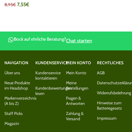
7,55
€
8,95
€
Bock auf ehrliche Beratung?
Chat starten
NAVIGATION
KUNDENSERVICE
MEIN KONTO
RECHTLICHES
Über uns
Kundenservice
Mein Konto
AGB
kontaktieren
Neue Produkte
Meine
Datenschutzerkläru
im Headshop
Kundenbewertungen
Bestellungen
Widerrufsbelehrung
lesen
Markenverzeichnis
Fragen &
Hinweise zum
(A bis Z)
Antworten
Batteriegesetz
Staff Picks
Zahlung &
Impressum
Versand
Magazin