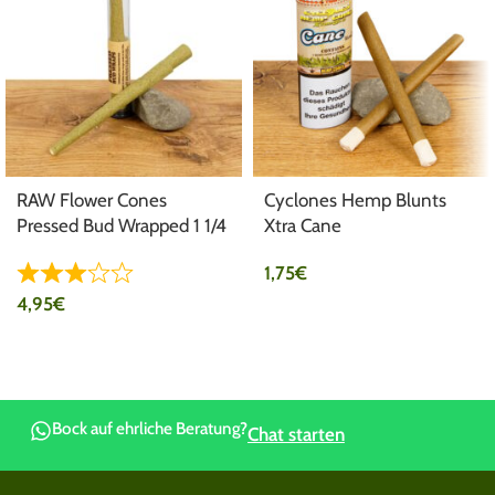
RAW Flower Cones
Cyclones Hemp Blunts
Pressed Bud Wrapped 1 1/4
Xtra Cane
Size
1,75
€
4,95
€
Bock auf ehrliche Beratung?
Chat starten