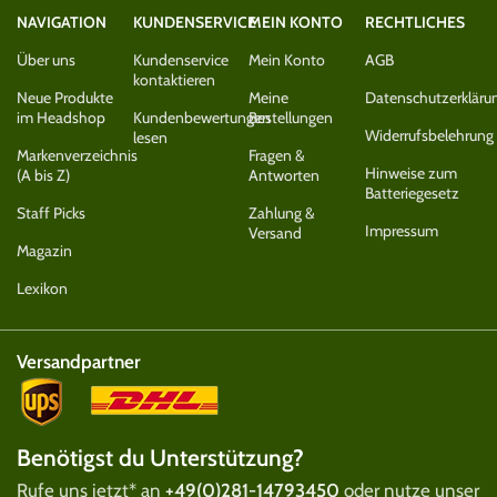
NAVIGATION
KUNDENSERVICE
MEIN KONTO
RECHTLICHES
Über uns
Kundenservice
Mein Konto
AGB
kontaktieren
Neue Produkte
Meine
Datenschutzerkläru
im Headshop
Kundenbewertungen
Bestellungen
Widerrufsbelehrung
lesen
Markenverzeichnis
Fragen &
Hinweise zum
(A bis Z)
Antworten
Batteriegesetz
Staff Picks
Zahlung &
Impressum
Versand
Magazin
Lexikon
Versandpartner
Benötigst du Unterstützung?
Rufe uns jetzt* an
+49(0)281-14793450
oder nutze unser