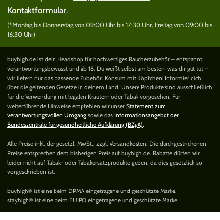
Kontaktformular
.
(*Montag bis Donnerstag von 09:00 Uhr bis 17:30 Uhr, Freitag von 09:00 bis
16:30 Uhr)
buyhigh.de ist dein Headshop für hochwertiges Raucherzubehör – entspannt,
verantwortungsbewusst und ab 18. Du weißt selbst am besten, was dir gut tut –
wir liefern nur das passende Zubehör. Konsum mit Köpfchen: Informier dich
über die geltenden Gesetze in deinem Land. Unsere Produkte sind ausschließlich
für die Verwendung mit legalen Kräutern oder Tabak vorgesehen. Für
weiterführende Hinweise empfehlen wir unser
Statement zum
verantwortungsvollen Umgang
sowie das
Informationsangebot der
Bundeszentrale für gesundheitliche Aufklärung (BZgA)
.
Alle Preise inkl. der gesetzl. MwSt., zzgl. Versandkosten. Die durchgestrichenen
Preise entsprechen dem bisherigen Preis auf buyhigh.de. Rabatte dürfen wir
leider nicht auf Tabak- oder Tabakersatzprodukte geben, da dies gesetzlich so
vorgeschrieben ist.
buyhigh® ist eine beim DPMA eingetragene und geschützte Marke.
stayhigh® ist eine beim EUIPO eingetragene und geschützte Marke.