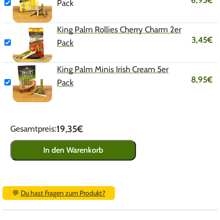
6,95
€
Pack
King Palm Rollies Cherry Charm 2er
3,45
€
Pack
King Palm Minis Irish Cream 5er
8,95
€
Pack
19,35€
Gesamtpreis:
In den Warenkorb
💬
Du hast Fragen zum Produkt?