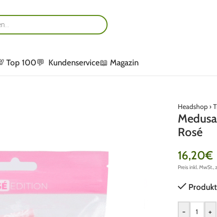
💯 Top 100
💬 Kundenservice
📖 Magazin
Headshop
›
T
Medusaf
Rosé
16,20
€
Preis inkl. MwSt., 
Produkt
-
+