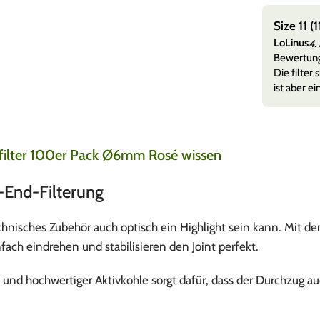
rung
Size 11 
LoLinus
26
4.
lten alles sauber in in einen top Zustand sogar noch
Bewertun
d als Geschenk dabei gepac
Mehr anzeigen
Die filter
ist aber ei
efilter 100er Pack Ø6mm Rosé wissen
h-End-Filterung
technisches Zubehör auch optisch ein Highlight sein kann. Mit
ach eindrehen und stabilisieren den Joint perfekt.
und hochwertiger Aktivkohle sorgt dafür, dass der Durchzug a