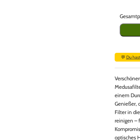
Gesamtpr
💬
Du has
Verschöner
Medusafilte
einem Durc
Genießer, d
Filter in d
reinigen –
Kompromiss
optisches H