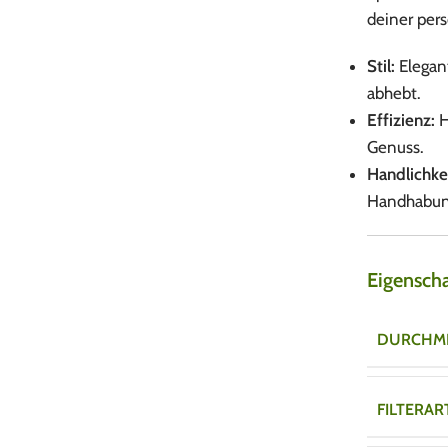
deiner pers
Stil:
Elegant
abhebt.
Effizienz:
H
Genuss.
Handlichke
Handhabun
Eigensch
DURCHM
FILTERAR