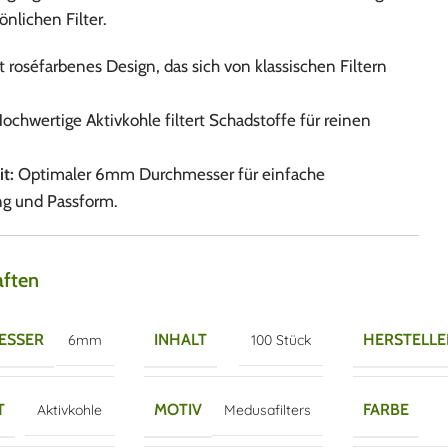
önlichen Filter.
 roséfarbenes Design, das sich von klassischen Filtern
ochwertige Aktivkohle filtert Schadstoffe für reinen
it:
Optimaler 6mm Durchmesser für einfache
g und Passform.
aften
ESSER
INHALT
HERSTELLE
6mm
100 Stück
T
MOTIV
FARBE
Aktivkohle
Medusafilters