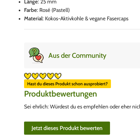
Länge
: 25 mm
Farbe
: Rosé (Pastell)
Material
: Kokos-Aktivkohle & vegane Fasercaps
Aus der Community
Hast du dieses Produkt schon ausprobiert?
Produktbewertungen
Sei ehrlich: Würdest du es empfehlen oder eher nic
Jetzt dieses Produkt bewerten