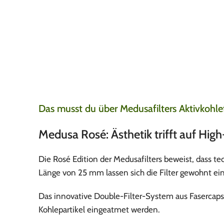
Die schnelle Liefe
Leonard
5. August 20
Nach 1 Tag alles erha
meine Lieblings blun
Das musst du über Medusafilters Aktivkohl
Medusa Rosé: Ästhetik trifft auf Hig
Die Rosé Edition der Medusafilters beweist, dass 
Länge von 25 mm lassen sich die Filter gewohnt einf
Das innovative Double-Filter-System aus Fasercaps 
Kohlepartikel eingeatmet werden.