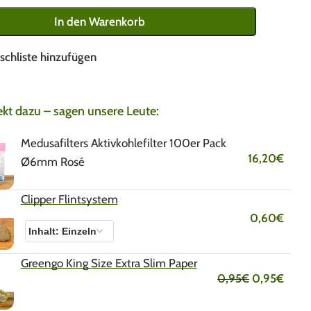
In den Warenkorb
schliste hinzufügen
ekt dazu – sagen unsere Leute:
Medusafilters Aktivkohlefilter 100er Pack
16,20
€
Ø6mm Rosé
Clipper Flintsystem
0,60
€
Greengo King Size Extra Slim Paper
0,95
€
0,95
€