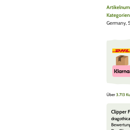
Artikelnu
Kategorien
Germany
,
S
Über
3.713 
em
Clipper 
erter Kauf)
dragothic
8. August 2026
er Flintsystem
Bewertun