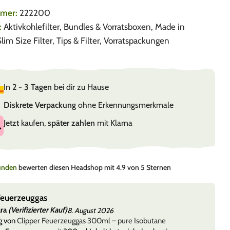
mmer:
222200
:
Aktivkohlefilter
,
Bundles & Vorratsboxen
,
Made in
lim Size Filter
,
Tips & Filter
,
Vorratspackungen
In
2 - 3 Tagen
bei dir zu Hause
Diskrete Verpackung
ohne Erkennungsmerkmale
Jetzt
kaufen,
später zahlen
mit Klarna
Kunden
bewerten diesen Headshop mit 4.9 von 5 Sternen
Feuerzeuggas
ara
(Verifizierter Kauf)
8. August 2026
g von
Clipper Feuerzeuggas 300ml – pure Isobutane