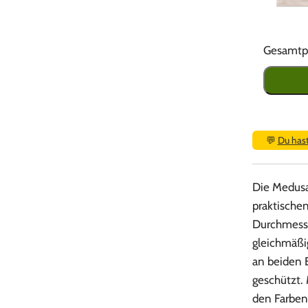
Gesamtpr
💬
Du has
Die Medusa
praktischen
Durchmesse
gleichmäßi
an beiden 
geschützt.
den Farben 