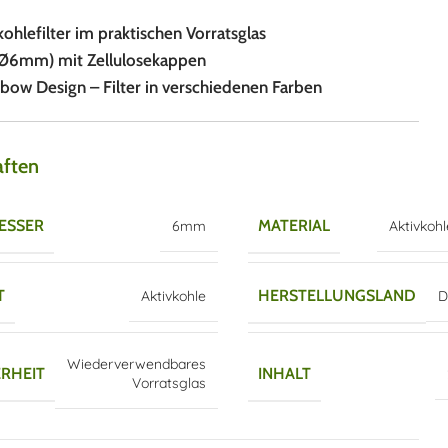
ohlefilter im praktischen Vorratsglas
(Ø6mm) mit Zellulosekappen
bow Design – Filter in verschiedenen Farben
aften
ESSER
MATERIAL
6mm
Aktivkohl
T
HERSTELLUNGSLAND
Aktivkohle
D
Wiederverwendbares
RHEIT
INHALT
Vorratsglas