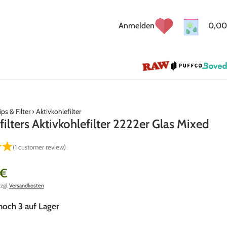
Anmelden
0,00
ips & Filter
›
Aktivkohlefilter
ilters Aktivkohlefilter 2222er Glas Mixed
(
1
customer review)
€
zzgl.
Versandkosten
noch 3 auf Lager