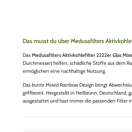
Döner macht schöner“ Collection ist ein
Das Clipper Flintsyste
s Motiv mit der Dö
Mehr anzeigen
für Clipper Feuerzeug
Das musst du über Medusafilters Aktivkohle
Das
Medusafilters Aktivkohlefilter 2222er Glas Mi
Durchmesser) helfen, schädliche Stoffe aus dem Ra
ermöglichen eine nachhaltige Nutzung.
Das bunte Mixed Rainbow Design bringt Abwechslung
griffbereit. Hergestellt in Heilbronn, Deutschland, g
ausgestattet und hast immer die passenden Filter i