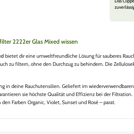
m ist ein kleines, aber äußerst praktisches Ersatzteil
Das Clippe
e. Der Austausch ist s
Mehr anzeigen
zuverlässi
filter 2222er Glas Mixed wissen
xed
bietet dir eine umweltfreundliche Lösung für sauberes Rauc
uch zu filtern, ohne den Durchzug zu behindern. Die Zellulos
 in deine Rauchutensilien. Geliefert im wiederverwendbaren Vo
arantieren sie höchste Qualität und Effizienz bei der Filtration
n den Farben Organic, Violet, Sunset und Rosé – parat.