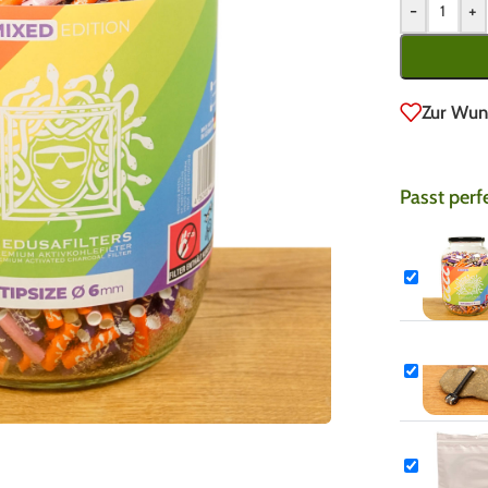
-
+
Zur Wun
Passt perf