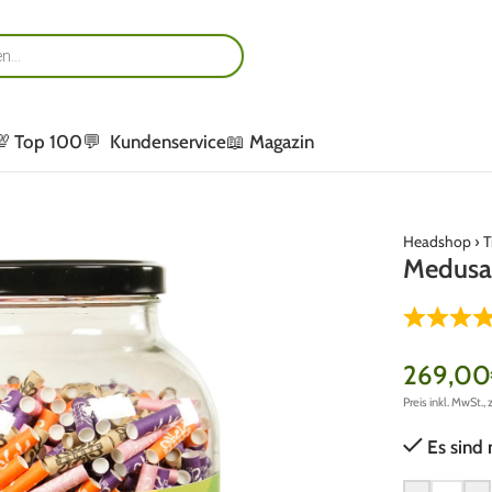
💯 Top 100
💬 Kundenservice
📖 Magazin
Headshop
›
T
Medusaf
269,00
Preis inkl. MwSt., 
Es sind 