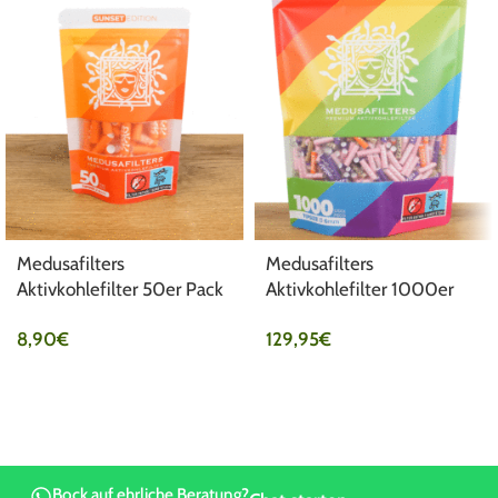
Medusafilters
Medusafilters
Aktivkohlefilter 50er Pack
Aktivkohlefilter 1000er
Ø6mm Sunset
Pack Ø6mm Mixed
8,90
€
129,95
€
Bock auf ehrliche Beratung?