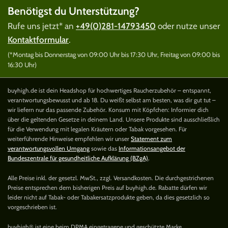
Benötigst du Unterstützung?
Rufe uns jetzt* an
+49(0)281-14793450
oder nutze unser
Kontaktformular
.
(*Montag bis Donnerstag von 09:00 Uhr bis 17:30 Uhr, Freitag von 09:00 bis
16:30 Uhr)
buyhigh.de ist dein Headshop für hochwertiges Raucherzubehör – entspannt,
verantwortungsbewusst und ab 18. Du weißt selbst am besten, was dir gut tut –
wir liefern nur das passende Zubehör. Konsum mit Köpfchen: Informier dich
über die geltenden Gesetze in deinem Land. Unsere Produkte sind ausschließlich
für die Verwendung mit legalen Kräutern oder Tabak vorgesehen. Für
weiterführende Hinweise empfehlen wir unser
Statement zum
verantwortungsvollen Umgang
sowie das
Informationsangebot der
Bundeszentrale für gesundheitliche Aufklärung (BZgA)
.
Alle Preise inkl. der gesetzl. MwSt., zzgl. Versandkosten. Die durchgestrichenen
Preise entsprechen dem bisherigen Preis auf buyhigh.de. Rabatte dürfen wir
leider nicht auf Tabak- oder Tabakersatzprodukte geben, da dies gesetzlich so
vorgeschrieben ist.
buyhigh® ist eine beim DPMA eingetragene und geschützte Marke.