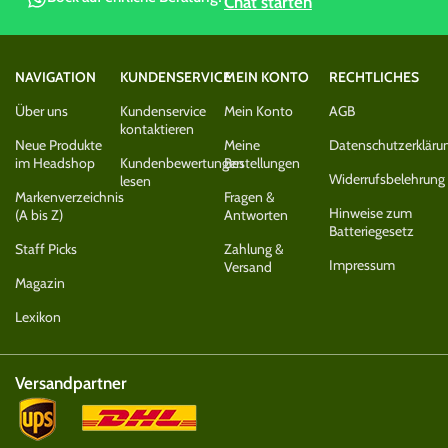
Chat starten
NAVIGATION
KUNDENSERVICE
MEIN KONTO
RECHTLICHES
Über uns
Kundenservice
Mein Konto
AGB
kontaktieren
Neue Produkte
Meine
Datenschutzerkläru
im Headshop
Kundenbewertungen
Bestellungen
Widerrufsbelehrung
lesen
Markenverzeichnis
Fragen &
Hinweise zum
(A bis Z)
Antworten
Batteriegesetz
Staff Picks
Zahlung &
Impressum
Versand
Magazin
Lexikon
Versandpartner