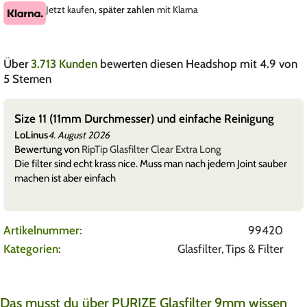
Jetzt kaufen,
später zahlen
mit Klarna
Über
3.713 Kunden
bewerten diesen Headshop mit 4.9 von
5 Sternen
ng
Wie dünn die einfach sind
Titus
4. August 2026
Bewertung von
Elements Phantom Papers King Size Slim
sauber
Die Papes sind echt brutal dünn und heben den Geschmac
hervor. Man kann da ungelogen fast durchgucken. Man
sollte
Mehr anzeigen
Artikelnummer:
99420
Kategorien:
Glasfilter
,
Tips & Filter
Das musst du über PURIZE Glasfilter 9mm wissen