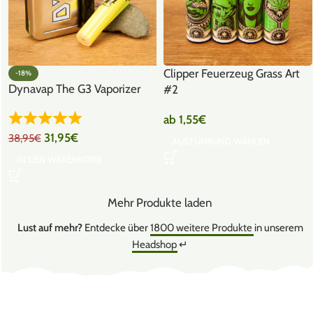
Clipper Feuerzeug Grass Art
-18%
Dynavap The G3 Vaporizer
#2
ab
1,55
€
31,95
€
38,95
€
AUSFÜHRUNG WÄHLEN
IN DEN WARENKORB
Mehr Produkte laden
Lust auf mehr?
Entdecke über
1800 weitere Produkte
in unserem
Headshop
↵