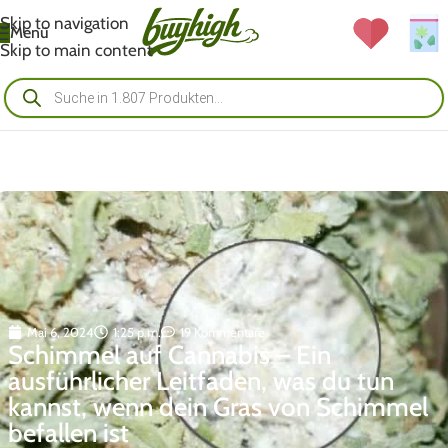
Skip to navigation
Menü
Skip to main content
Mai 6, 2024
1:25 p.m.
19 Kommentare
Schimmel auf Cannabis – Ein
ausführlicher Leitfaden, was du tun
kannst, wenn dein Gras von Schimmel
befallen ist