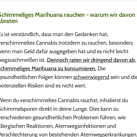
Schimmeliges Marihuana rauchen - warum wir davon
abraten
Es ist verständlich, dass man den Gedanken hat,
verschimmeltes Cannabis trotzdem zu rauchen, besonders
wenn man Geld dafür ausgegeben hat und es nicht leicht
wegzuschmeißen ist.
Dennoch raten wir dringend davon ab,
schimmeliges Marihuana zu konsumieren.
Die
gesundheitlichen Folgen können
schwerwiegend
sein und di
potenziellen Risiken sind es nicht wert.
Wenn du verschimmeltes Cannabis rauchst, inhalierst du
Schimmelsporen direkt in deine Lunge. Dies kann zu
verschiedenen gesundheitlichen Problemen führen, wie
allergischen Reaktionen, Atemwegsinfektionen und
Verschlechterung von bestehenden Atemwegserkrankungen