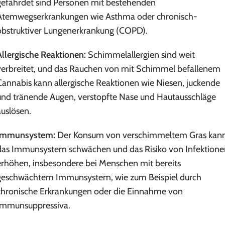
gefährdet sind Personen mit bestehenden
Atemwegserkrankungen wie Asthma oder chronisch-
obstruktiver Lungenerkrankung (COPD).
Allergische Reaktionen:
Schimmelallergien sind weit
verbreitet, und das Rauchen von mit Schimmel befallenem
Cannabis kann allergische Reaktionen wie Niesen, juckende
und tränende Augen, verstopfte Nase und Hautausschläge
auslösen.
Immunsystem:
Der Konsum von verschimmeltem Gras kan
das Immunsystem schwächen und das Risiko von Infektione
erhöhen, insbesondere bei Menschen mit bereits
geschwächtem Immunsystem, wie zum Beispiel durch
chronische Erkrankungen oder die Einnahme von
Immunsuppressiva.