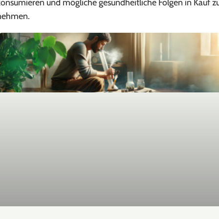
konsumieren und mögliche gesundheitliche Folgen in Kauf z
nehmen.