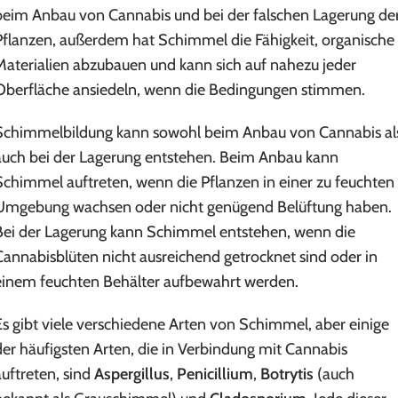
beim Anbau von Cannabis und bei der falschen Lagerung de
Pflanzen, außerdem hat Schimmel die Fähigkeit, organische
Materialien abzubauen und kann sich auf nahezu jeder
Oberfläche ansiedeln, wenn die Bedingungen stimmen.
Schimmelbildung kann sowohl beim Anbau von Cannabis al
auch bei der Lagerung entstehen. Beim Anbau kann
Schimmel auftreten, wenn die Pflanzen in einer zu feuchten
Umgebung wachsen oder nicht genügend Belüftung haben.
Bei der Lagerung kann Schimmel entstehen, wenn die
Cannabisblüten nicht ausreichend getrocknet sind oder in
einem feuchten Behälter aufbewahrt werden.
Es gibt viele verschiedene Arten von Schimmel, aber einige
der häufigsten Arten, die in Verbindung mit Cannabis
auftreten, sind
Aspergillus
,
Penicillium
,
Botrytis
(auch