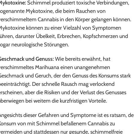
Mykotoxine:
Schimmel produziert toxische Verbindungen,
sogenannte Mykotoxine, die beim Rauchen von
verschimmeltem Cannabis in den Körper gelangen können.
Mykotoxine können zu einer Vielzahl von Symptomen
führen, darunter Übelkeit, Erbrechen, Kopfschmerzen und
sogar neurologische Störungen.
Geschmack und Genuss:
Wie bereits erwähnt, hat
verschimmeltes Marihuana einen unangenehmen
Geschmack und Geruch, der den Genuss des Konsums stark
beeinträchtigt. Der schnelle Rausch mag verlockend
erscheinen, aber die Risiken und der Verlust des Genusses
überwiegen bei weitem die kurzfristigen Vorteile.
Angesichts dieser Gefahren und Symptome ist es ratsam, d
Konsum von mit Schimmel befallenem Cannabis zu
vermeiden und stattdessen nur gesunde, schimmelfreie