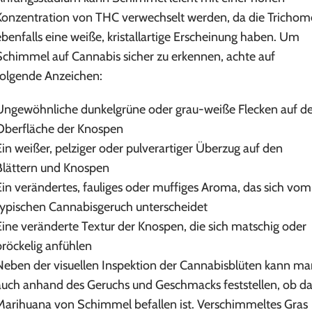
Konzentration von THC verwechselt werden, da die Trichom
ebenfalls eine weiße, kristallartige Erscheinung haben. Um
Schimmel auf Cannabis sicher zu erkennen, achte auf
folgende Anzeichen:
Ungewöhnliche dunkelgrüne oder grau-weiße Flecken auf de
Oberfläche der Knospen
Ein weißer, pelziger oder pulverartiger Überzug auf den
Blättern und Knospen
Ein verändertes, fauliges oder muffiges Aroma, das sich vom
typischen Cannabisgeruch unterscheidet
Eine veränderte Textur der Knospen, die sich matschig oder
bröckelig anfühlen
Neben der visuellen Inspektion der Cannabisblüten kann m
auch anhand des Geruchs und Geschmacks feststellen, ob d
Marihuana von Schimmel befallen ist. Verschimmeltes Gras