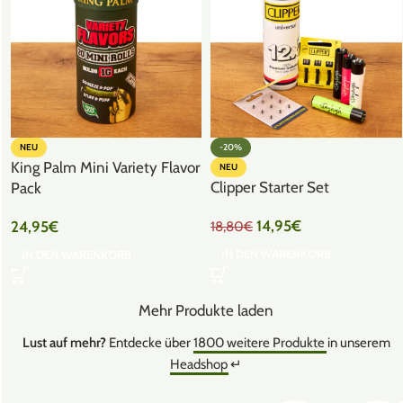
NEU
-20%
King Palm Mini Variety Flavor
NEU
Clipper Starter Set
Pack
14,95
€
24,95
€
18,80
€
IN DEN WARENKORB
IN DEN WARENKORB
Mehr Produkte laden
Lust auf mehr?
Entdecke über
1800 weitere Produkte
in unserem
Headshop
↵