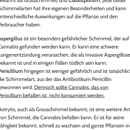
bekannt als Grauschimmel) und
Cladosporium
. Jede dieser
Schimmelarten hat ihre eigenen Besonderheiten und kann
unterschiedliche Auswirkungen auf die Pflanze und den
Verbraucher haben.
Aspergillus
ist ein besonders gefährlicher Schimmel, der auf
Cannabis gefunden werden kann. Er kann eine schwere
Lungenentzündung verursachen, die als invasive Aspergillos
bekannt ist und in einigen Fällen tödlich sein kann.
Penicillium
hingegen ist weniger gefährlich und ist tatsächli
die Schimmelart, aus der das Antibiotikum Penicillin
gewonnen wird.
Dennoch sollte Cannabis, das von
Penicillium befallen ist, nicht konsumiert werden.
Botrytis, auch als Grauschimmel bekannt, ist eine weitere Art
von Schimmel, die Cannabis befallen kann. Er ist für seine
Fähigkeit bekannt, schnell zu wachsen und ganze Pflanzen in