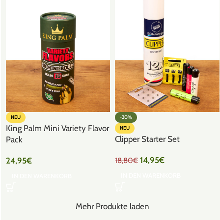
NEU
-20%
King Palm Mini Variety Flavor
NEU
Clipper Starter Set
Pack
14,95
€
24,95
€
18,80
€
IN DEN WARENKORB
IN DEN WARENKORB
Mehr Produkte laden