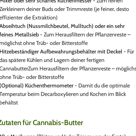
Mixer oder sehr scharfes Küchenmesser
- Zum feinen
Zerkleinern deiner Buds oder Trimmreste (je feiner, desto
effizienter die Extraktion)
Abseihtuch (Nussmilchbeutel, Mulltuch) oder ein sehr
feines Metallsieb
- Zum Herausfiltern der Pflanzenreste –
möglichst ohne Trüb- oder Bitterstoffe
Hitzebeständiger Aufbewahrungsbehälter mit Deckel
- Für
das spätere Kühlen und Lagern deiner fertigen
CannabutterZum Herausfiltern der Pflanzenreste – möglich
ohne Trüb- oder Bitterstoffe
(Optional) Küchenthermometer
- Damit du die optimale
Temperatur beim Decarboxylieren und Kochen im Blick
behältst
Zutaten für Cannabis-Butter