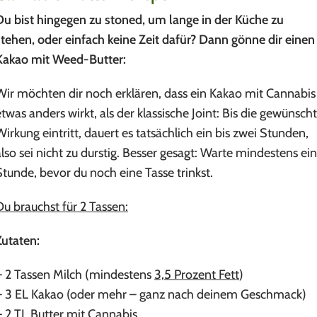
Du bist hingegen zu stoned, um lange in der Küche zu
stehen, oder einfach keine Zeit dafür? Dann gönne dir einen
Kakao mit Weed-Butter:
Wir möchten dir noch erklären, dass ein Kakao mit Cannabis
etwas anders wirkt, als der klassische Joint: Bis die gewünsch
Wirkung eintritt, dauert es tatsächlich ein bis zwei Stunden,
also sei nicht zu durstig. Besser gesagt: Warte mindestens ei
Stunde, bevor du noch eine Tasse trinkst.
Du brauchst für 2 Tassen:
Zutaten:
– 2 Tassen Milch (mindestens
3,5 Prozent Fett
)
– 3 EL Kakao (oder mehr – ganz nach deinem Geschmack)
– 2 TL Butter mit Cannabis