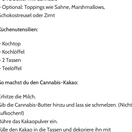
– Optional: Toppings wie Sahne, Marshmallows,
Schokostreusel oder Zimt
Küchenutensilien:
– Kochtop
– Kochlöffel
– 2 Tassen
– Teelöffel
So machst du den Cannabis-Kakao:
Erhitze die Milch.
Gib die Cannabis-Butter hinzu und lass sie schmelzen. (Nicht
aufkochen!)
Rühre das Kakaopulver ein.
Fülle den Kakao in die Tassen und dekoriere ihn mit