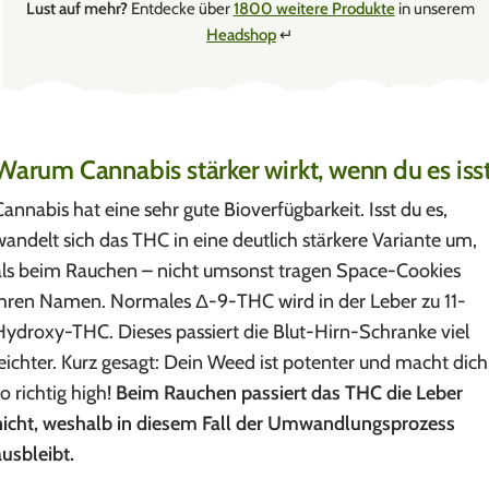
Lust auf mehr?
Entdecke über
1800 weitere Produkte
in unserem
Headshop
↵
Warum Cannabis stärker wirkt, wenn du es iss
Cannabis hat eine sehr gute Bioverfügbarkeit. Isst du es,
wandelt sich das THC in eine deutlich stärkere Variante um,
als beim Rauchen – nicht umsonst tragen Space-Cookies
ihren Namen. Normales Δ-9-THC wird in der Leber zu 11-
Hydroxy-THC. Dieses passiert die Blut-Hirn-Schranke viel
leichter. Kurz gesagt: Dein Weed ist potenter und macht dich
so richtig high!
Beim Rauchen passiert das THC die Leber
nicht, weshalb in diesem Fall der Umwandlungsprozess
ausbleibt.