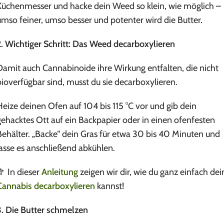
Küchenmesser und hacke dein Weed so klein, wie möglich –
umso feiner, umso besser und potenter wird die Butter.
2. Wichtiger Schritt: Das Weed decarboxylieren
Damit auch Cannabinoide ihre Wirkung entfalten, die nicht
bioverfügbar sind, musst du sie decarboxylieren.
Heize deinen Ofen auf 104 bis 115 °C vor und gib dein
gehacktes Ott auf ein Backpapier oder in einen ofenfesten
Behälter. „Backe“ dein Gras für etwa 30 bis 40 Minuten und
lasse es anschließend abkühlen.
🥦 In dieser
Anleitung
zeigen wir dir, wie du ganz einfach dei
Cannabis decarboxylieren
kannst!
3. Die Butter schmelzen