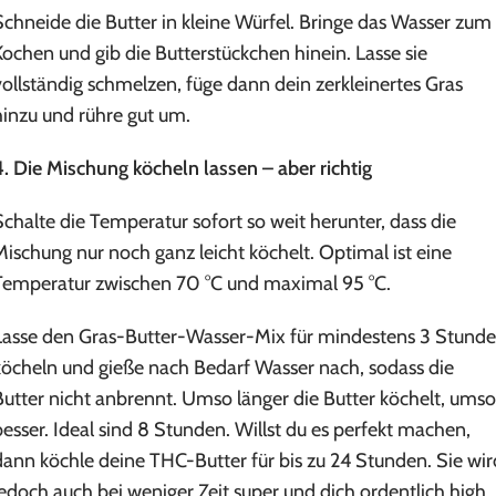
Schneide die Butter in kleine Würfel. Bringe das Wasser zum
Kochen und gib die Butterstückchen hinein. Lasse sie
vollständig schmelzen, füge dann dein zerkleinertes Gras
hinzu und rühre gut um.
4. Die Mischung köcheln lassen – aber richtig
Schalte die Temperatur sofort so weit herunter, dass die
Mischung nur noch ganz leicht köchelt. Optimal ist eine
Temperatur zwischen 70 °C und maximal 95 °C.
Lasse den Gras-Butter-Wasser-Mix für mindestens 3 Stund
köcheln und gieße nach Bedarf Wasser nach, sodass die
Butter nicht anbrennt. Umso länger die Butter köchelt, umso
besser. Ideal sind 8 Stunden. Willst du es perfekt machen,
dann köchle deine THC-Butter für bis zu 24 Stunden. Sie wir
jedoch auch bei weniger Zeit super und dich ordentlich high