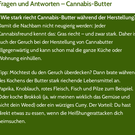
Fragen und Antworten – Cannabis-Butter
Wie stark riecht Cannabis-Butter während der Herstellung
Damit die Nachbarn nicht neugierig werden: Jeder
Cannabisfreund kennt das: Gras riecht – und zwar stark. Daher i
auch der Geruch bei der Herstellung von Cannabutter
allgegenwärtig und kann schon mal die ganze Küche oder
Wohnung einhüllen.
Tipp: Möchtest du den Geruch überdecken? Dann brate währe
des Kochens der Butter stark riechende Lebensmittel an.
Paprika, Knoblauch, rotes Fleisch, Fisch und Pilze zum Beispiel.
Oder koche Brokkoli (ja, wir meinen wirklich das Gemüse und
nicht dein Weed) oder ein würziges Curry. Der Vorteil: Du hast
direkt etwas zu essen, wenn die Heißhungerattacken dich
heimsuchen.