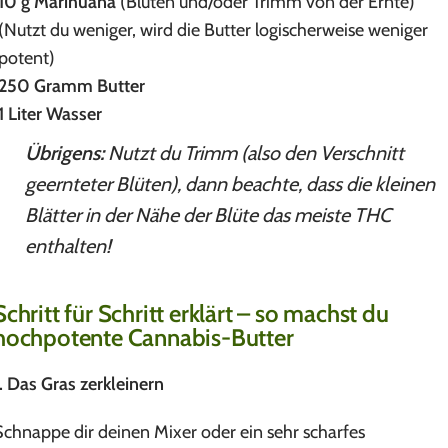
10 g Marihuana
(Blüten und/oder Trimm von der Ernte)
(Nutzt du weniger, wird die Butter logischerweise weniger
potent)
250 Gramm Butter
1 Liter Wasser
Übrigens:
Nutzt du Trimm (also den Verschnitt
geernteter Blüten), dann beachte, dass die kleinen
Blätter in der Nähe der Blüte das meiste THC
enthalten!
Schritt für Schritt erklärt – so machst du
hochpotente Cannabis-Butter
1. Das Gras zerkleinern
Schnappe dir deinen Mixer oder ein sehr scharfes