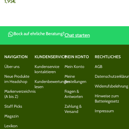
1,95
€
Bock auf ehrliche Beratung?
Chat starten
NAVIGATION
KUNDENSERVICE
MEIN KONTO
RECHTLICHES
Über uns
Kundenservice
Mein Konto
AGB
kontaktieren
Neue Produkte
Meine
Datenschutzerkläru
im Headshop
Kundenbewertungen
Bestellungen
Widerrufsbelehrung
lesen
Markenverzeichnis
Fragen &
Hinweise zum
(A bis Z)
Antworten
Batteriegesetz
Staff Picks
Zahlung &
Impressum
Versand
Magazin
Lexikon