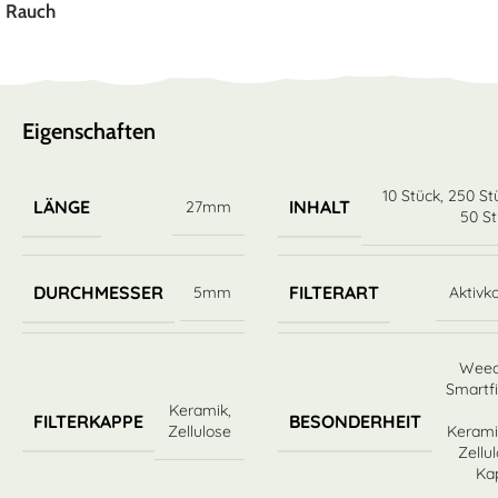
Rauch
Eigenschaften
10 Stück
,
250 St
LÄNGE
INHALT
27mm
50 S
DURCHMESSER
FILTERART
5mm
Aktivk
Weed
Smartfi
Keramik
,
FILTERKAPPE
BESONDERHEIT
Zellulose
Kerami
Zellu
Ka