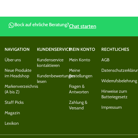
Bock auf ehrliche Beratung?
Chat starten
NAVIGATION
KUNDENSERVICE
MEIN KONTO
RECHTLICHES
Über uns
Kundenservice
Mein Konto
AGB
kontaktieren
Neue Produkte
Meine
Datenschutzerkläru
im Headshop
Kundenbewertungen
Bestellungen
Widerrufsbelehrung
lesen
Markenverzeichnis
Fragen &
Hinweise zum
(A bis Z)
Antworten
Batteriegesetz
Staff Picks
Zahlung &
Impressum
Versand
Magazin
Lexikon