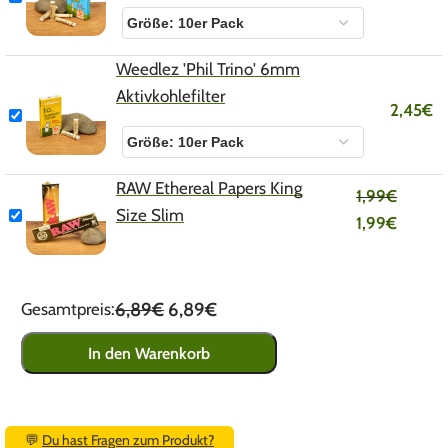
Weedlez 'Phil Trino' 6mm
Aktivkohlefilter
2,45
€
RAW Ethereal Papers King
1,99
€
Size Slim
1,99
€
6,89€
6,89€
Gesamtpreis:
In den Warenkorb
💬
Du hast Fragen zum Produkt?