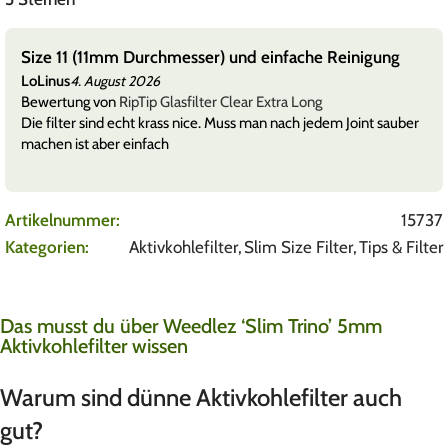
r) und einfache Reinigung
Wie dünn die einfach sin
Titus
4. August 2026
er Clear Extra Long
Bewertung von
Elements Pha
. Muss man nach jedem Joint sauber
Die Papes sind echt brutal d
hervor. Man kann da ungeloge
sollte
Mehr anzeigen
Artikelnummer:
15737
Kategorien:
Aktivkohlefilter
,
Slim Size Filter
,
Tips & Filter
Das musst du über Weedlez ‘Slim Trino’ 5mm
Aktivkohlefilter wissen
Warum sind dünne Aktivkohlefilter auch
gut?