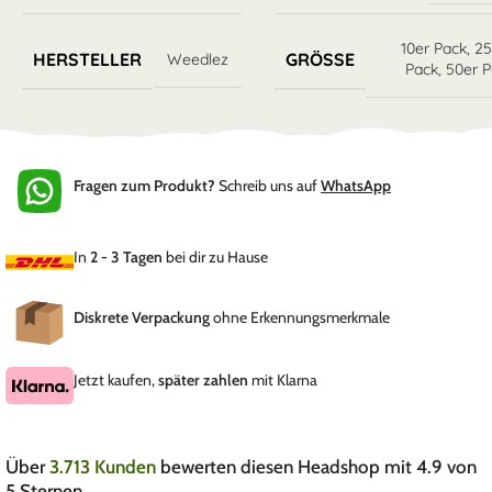
10er Pack
,
25
HERSTELLER
GRÖSSE
Weedlez
Pack
,
50er 
Fragen zum Produkt?
Schreib uns auf
WhatsApp
In
2 - 3 Tagen
bei dir zu Hause
Diskrete Verpackung
ohne Erkennungsmerkmale
Jetzt kaufen,
später zahlen
mit Klarna
Über
3.713 Kunden
bewerten diesen Headshop mit 4.9 von
5 Sternen