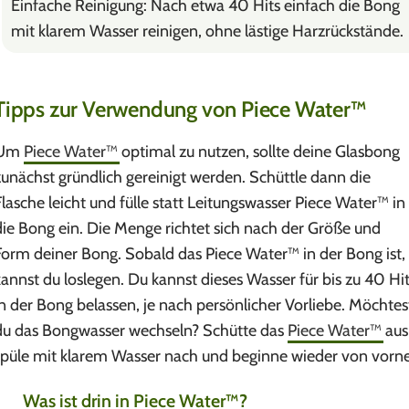
Einfache Reinigung: Nach etwa 40 Hits einfach die Bong
mit klarem Wasser reinigen, ohne lästige Harzrückstände.
Tipps zur Verwendung von Piece Water™
Um
Piece Water™
optimal zu nutzen, sollte deine Glasbong
zunächst gründlich gereinigt werden. Schüttle dann die
Flasche leicht und fülle statt Leitungswasser Piece Water™ in
die Bong ein. Die Menge richtet sich nach der Größe und
Form deiner Bong. Sobald das Piece Water™ in der Bong ist,
kannst du loslegen. Du kannst dieses Wasser für bis zu 40 Hi
in der Bong belassen, je nach persönlicher Vorliebe. Möchtes
du das Bongwasser wechseln? Schütte das
Piece Water™
aus
spüle mit klarem Wasser nach und beginne wieder von vorne
Was ist drin in Piece Water™?