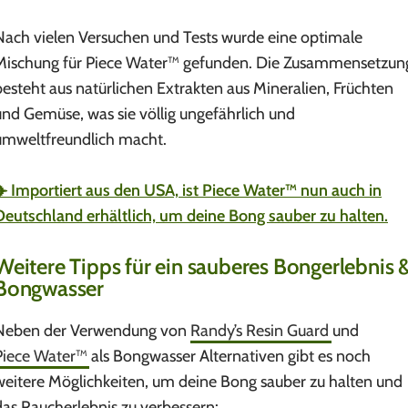
Nach vielen Versuchen und Tests wurde eine optimale
Mischung für Piece Water™ gefunden. Die Zusammensetzun
besteht aus natürlichen Extrakten aus Mineralien, Früchten
und Gemüse, was sie völlig ungefährlich und
umweltfreundlich macht.
✈️ Importiert aus den USA, ist Piece Water™ nun auch in
Deutschland erhältlich, um deine Bong sauber zu halten.
Weitere Tipps für ein sauberes Bongerlebnis 
Bongwasser
Neben der Verwendung von
Randy’s Resin Guard
und
Piece Water™
als Bongwasser Alternativen gibt es noch
weitere Möglichkeiten, um deine Bong sauber zu halten und
das Raucherlebnis zu verbessern: