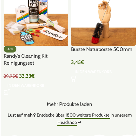
Bürste Naturborste 500mm
-17%
Randy’s Cleaning Kit
3,45
€
Reinigungsset
IN DEN WARENKORB
33,33
€
39,95
€
IN DEN WARENKORB
Mehr Produkte laden
Lust auf mehr?
Entdecke über
1800 weitere Produkte
in unserem
Headshop
↵