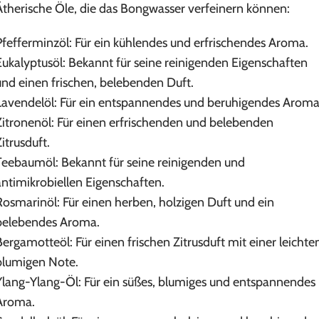
Ätherische Öle, die das Bongwasser verfeinern können:
Pfefferminzöl: Für ein kühlendes und erfrischendes Aroma.
Eukalyptusöl: Bekannt für seine reinigenden Eigenschaften
und einen frischen, belebenden Duft.
Lavendelöl: Für ein entspannendes und beruhigendes Aroma
Zitronenöl: Für einen erfrischenden und belebenden
itrusduft.
Teebaumöl: Bekannt für seine reinigenden und
antimikrobiellen Eigenschaften.
Rosmarinöl: Für einen herben, holzigen Duft und ein
belebendes Aroma.
Bergamotteöl: Für einen frischen Zitrusduft mit einer leichte
blumigen Note.
Ylang-Ylang-Öl: Für ein süßes, blumiges und entspannendes
Aroma.