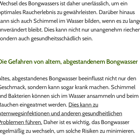
Wechsel des Bongwassers ist daher unerlässlich, um ein
optimales Raucherlebnis zu gewährleisten. Darüber hinaus
kann sich auch Schimmel im Wasser bilden, wenn es zu lang
unverändert bleibt. Dies kann nicht nur unangenehm riechen
sondern auch gesundheitsschädlich sein.
Die Gefahren von altem, abgestandenem Bongwasser
Altes, abgestandenes Bongwasser beeinflusst nicht nur den
Geschmack, sondern kann sogar krank machen. Schimmel
und Bakterien können sich im Wasser ansammeln und beim
Rauchen eingeatmet werden.
Dies kann zu
Atemwegsinfektionen und anderen gesundheitlichen
Problemen führen.
Daher ist es wichtig, das Bongwasser
regelmäßig zu wechseln, um solche Risiken zu minimieren.