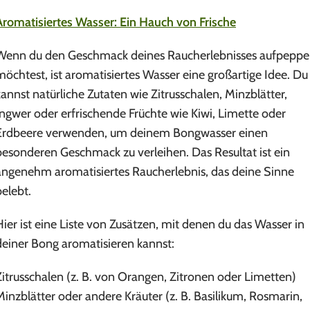
Aromatisiertes Wasser: Ein Hauch von Frische
Wenn du den Geschmack deines Raucherlebnisses aufpepp
möchtest, ist aromatisiertes Wasser eine großartige Idee. Du
kannst natürliche Zutaten wie Zitrusschalen, Minzblätter,
Ingwer oder erfrischende Früchte wie Kiwi, Limette oder
Erdbeere verwenden, um deinem Bongwasser einen
besonderen Geschmack zu verleihen. Das Resultat ist ein
angenehm aromatisiertes Raucherlebnis, das deine Sinne
belebt.
Hier ist eine Liste von Zusätzen, mit denen du das Wasser in
deiner Bong aromatisieren kannst:
Zitrusschalen (z. B. von Orangen, Zitronen oder Limetten)
Minzblätter oder andere Kräuter (z. B. Basilikum, Rosmarin,