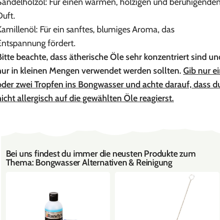
Sandelholzöl: Für einen warmen, holzigen und beruhigende
Duft.
Kamillenöl: Für ein sanftes, blumiges Aroma, das
Entspannung fördert.
Bitte beachte, dass ätherische Öle sehr konzentriert sind un
nur in kleinen Mengen verwendet werden sollten.
Gib nur e
oder zwei Tropfen ins Bongwasser und achte darauf, dass d
nicht allergisch auf die gewählten Öle reagierst.
Bei uns findest du immer die neusten Produkte zum
Thema: Bongwasser Alternativen & Reinigung