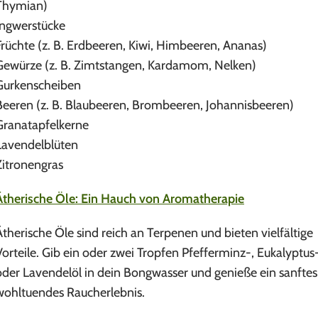
Thymian)
Ingwerstücke
Früchte (z. B. Erdbeeren, Kiwi, Himbeeren, Ananas)
Gewürze (z. B. Zimtstangen, Kardamom, Nelken)
Gurkenscheiben
Beeren (z. B. Blaubeeren, Brombeeren, Johannisbeeren)
Granatapfelkerne
Lavendelblüten
Zitronengras
Ätherische Öle: Ein Hauch von Aromatherapie
Ätherische Öle sind reich an Terpenen und bieten vielfältige
Vorteile. Gib ein oder zwei Tropfen Pfefferminz-, Eukalyptus
oder Lavendelöl in dein Bongwasser und genieße ein sanftes
wohltuendes Raucherlebnis.