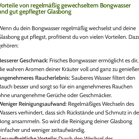
Vorteile von regelmäßig gewechseltem Bongwasser
und gut gepflegter Glasbong
Wenn du dein Bongwasser regelmäßig wechselst und deine
Glasbong gut pflegst, profitierst du von vielen Vorteilen. Daz
gehören:
Besserer Geschmack:
Frisches Bongwasser ermöglicht es dir,
die wahren Aromen deiner Kräuter voll und ganz zu genieße
Angenehmeres Raucherlebnis:
Sauberes Wasser filtert den
Rauch besser und sorgt so für ein angenehmeres Rauchen
ohne unangenehme Gerüche oder Geschmäcker.
Weniger Reinigungsaufwand:
Regelmäßiges Wechseln des
Wassers verhindert, dass sich Rückstände und Schmutz in de
Bong ansammeln. So wird die Reinigung deiner Glasbong
einfacher und weniger zeitaufwändig.
Gesundheitliche Vorteile:
Durch den Wechsel des