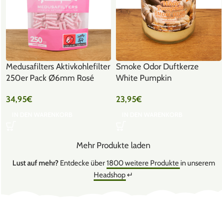
Medusafilters Aktivkohlefilter
Smoke Odor Duftkerze
250er Pack Ø6mm Rosé
White Pumpkin
34,95
€
23,95
€
IN DEN WARENKORB
IN DEN WARENKORB
Mehr Produkte laden
Lust auf mehr?
Entdecke über
1800 weitere Produkte
in unserem
Headshop
↵