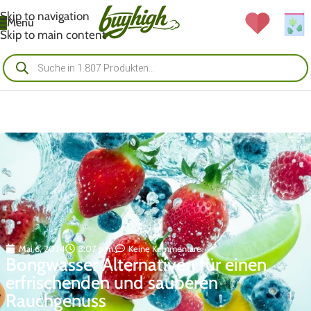
Skip to navigation
Menü
Skip to main content
Mai 6, 2024
3:07 p.m.
Keine Kommentare
Bongwasser Alternativen für einen
erfrischenden und sauberen
Rauchgenuss